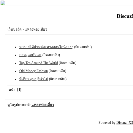
Discuz
เว็บบอร์ด
› แหล่งท่องเที่ยว
หารายได้ผ่านช่องทางออนไลน์ง่ายๆ
(0ตอบกลับ)
การดูแลตัวเอง
(0ตอบกลับ)
Top Ten Around The World
(0ตอบกลับ)
Old Money Fashion
(0ตอบกลับ)
ที่เที่ยวคุระบุรีน่าไป
(0ตอบกลับ)
หน้า:
[1]
ดูในรูปแบบกติ:
แหล่งท่องเที่ยว
Powered by
Discuz! X3