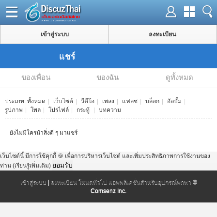
เข้าสู่ระบบ
ลงทะเบียน
แชร์
ของเพื่อน
ของฉัน
ดูทั้งหมด
ประเภท:
ทั้งหมด
|
เว็บไซต์
|
วีดีโอ
|
เพลง
|
แฟลช
|
บล็อก
|
อัลบั้ม
|
รูปภาพ
|
โพล
|
โปรไฟล์
|
กระทู้
|
บทความ
ยังไม่มีใครนำสิ่งดี ๆ มาแชร์
เว็บไซต์นี้ มีการใช้คุกกี้ 🍪 เพื่อการบริหารเว็บไซต์ และเพิ่มประสิทธิภาพการใช้งานของ
ยอมรับ
ท่าน
(เรียนรู้เพิ่มเติม)
เข้าสู่ระบบ
|
ลงทะเบียน
โหมดทั่วไป
แอพพลิเคชั่นสำหรับอุปกรณ์พกพา
©
Comsenz Inc.