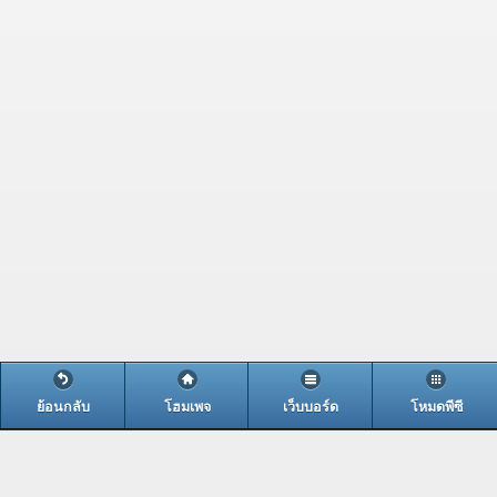
ย้อนกลับ
โฮมเพจ
เว็บบอร์ด
โหมดพีซี