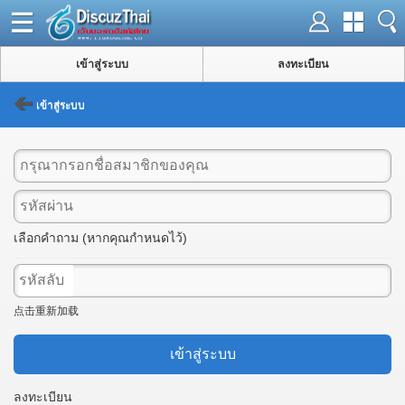
เข้าสู่ระบบ
ลงทะเบียน
เข้าสู่ระบบ
เลือกคำถาม (หากคุณกำหนดไว้)
点击重新加载
เข้าสู่ระบบ
ลงทะเบียน