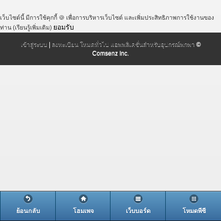
เว็บไซต์นี้ มีการใช้คุกกี้ 🍪 เพื่อการบริหารเว็บไซต์ และเพิ่มประสิทธิภาพการใช้งานของ
ยอมรับ
ท่าน
(เรียนรู้เพิ่มเติม)
เข้าสู่ระบบ
|
ลงทะเบียน
โหมดทั่วไป
แอพพลิเคชั่นสำหรับอุปกรณ์พกพา
©
Comsenz Inc.
ย้อนกลับ
โฮมเพจ
เว็บบอร์ด
โหมดพีซี