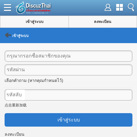
เข้าสู่ระบบ
ลงทะเบียน
เข้าสู่ระบบ
เลือกคำถาม (หากคุณกำหนดไว้)
点击重新加载
เข้าสู่ระบบ
ลงทะเบียน