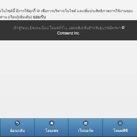
เว็บไซต์นี้ มีการใช้คุกกี้ 🍪 เพื่อการบริหารเว็บไซต์ และเพิ่มประสิทธิภาพการใช้งานของ
ยอมรับ
ท่าน
(เรียนรู้เพิ่มเติม)
เข้าสู่ระบบ
|
ลงทะเบียน
โหมดทั่วไป
แอพพลิเคชั่นสำหรับอุปกรณ์พกพา
©
Comsenz Inc.
ย้อนกลับ
โฮมเพจ
เว็บบอร์ด
โหมดพีซี