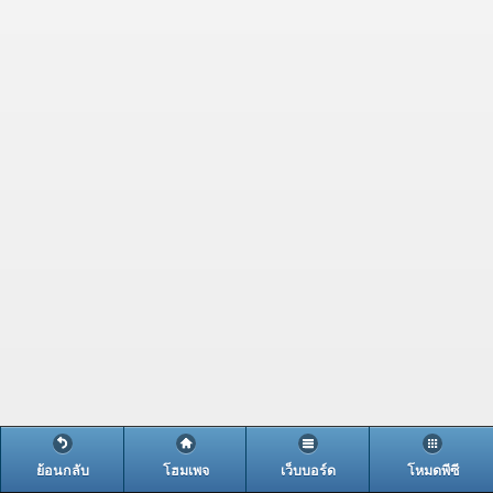
ย้อนกลับ
โฮมเพจ
เว็บบอร์ด
โหมดพีซี